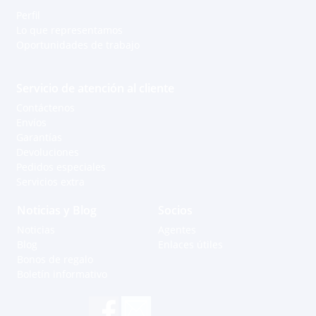
Perfil
Lo que representamos
Oportunidades de trabajo
Servicio de atención al cliente
Contáctenos
Envíos
Garantías
Devoluciones
Pedidos especiales
Servicios extra
Apoyo a través de Whatsapp
Noticias y Blog
Socios
Noticias
Agentes
Curacao
Blog
Enlaces útiles
Ayrton R.
Bonos de regalo
Boletín informativo
Grenada - Carriacou
Andell M.