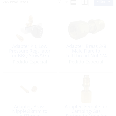
Filter
Vista:
245 Productos
Adapter Kit, Low
Adapter, Brass 3/8
Pressure Regulator
Male Flare to
for BBQ Stow&Go
LeftThread-Nut:1/4
Female
Pedido Especial
Pedido Especial
Adapter, Brass
Adapter, Female for
NippleØ8mm to
Camping-Gas
LeftThread-
System to Male for