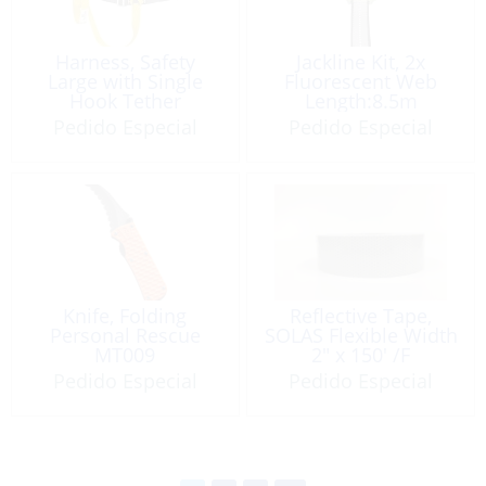
Harness, Safety
Jackline Kit, 2x
Large with Single
Fluorescent Web
Hook Tether
Length:8.5m
ISO12401 Cert
Adaptable CE-App
Pedido Especial
Pedido Especial
Knife, Folding
Reflective Tape,
Personal Rescue
SOLAS Flexible Width
MT009
2″ x 150′ /F
Pedido Especial
Pedido Especial