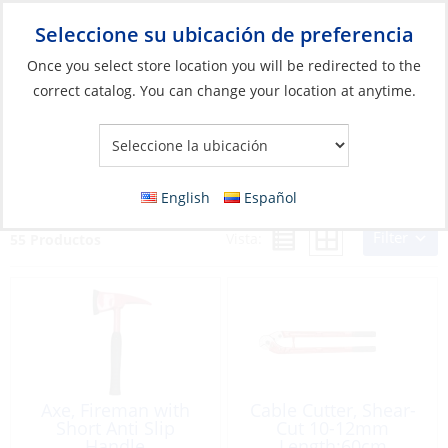
Seleccione su ubicación de preferencia
Your Store:
Once you select store location you will be redirected to the
correct catalog. You can change your location at anytime.
Catálogo
»
Seguridad y protección
»
Equipo de seguridad para
alta mar/costa
»
Otros equipos y herramientas de seguridad
Otros equipos y herramientas de seguridad
English
Español
Filter
Vista:
55 Productos
Axe, Fireman with
Cable Cutter, Shear-
Short Anti Slip
Cut 10-12mm
Handle
Length:60cm