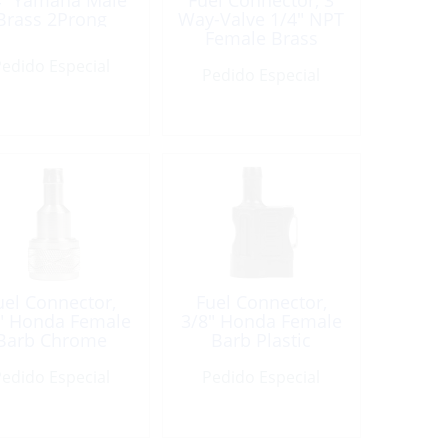
4″ Yamaha Male
Fuel Connector, 3
Brass 2Prong
Way-Valve 1/4″ NPT
Female Brass
edido Especial
Pedido Especial
uel Connector,
Fuel Connector,
″ Honda Female
3/8″ Honda Female
Barb Chrome
Barb Plastic
Plated Brass
edido Especial
Pedido Especial