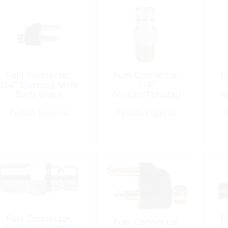
Fuel Connector,
Fuel Connector,
F
1/4″ Mercury Male
1/4″
Barb Brass
Nissan/Tohatsu
N
Male Barb Chrome
Ma
Pedido Especial
Pedido Especial
Plated Brass
P
Fuel Connector,
F
Fuel Connector,