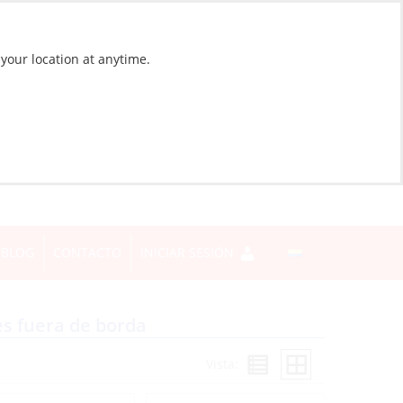
 your location at anytime.
BLOG
CONTACTO
INICIAR SESIÓN
s fuera de borda
Vista: