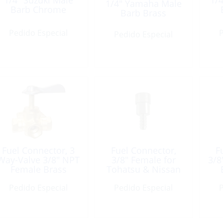
1/4″ Suzuki Male
1/
1/4″ Yamaha Male
Barb Chrome
Barb Brass
Plated Brass
Pedido Especial
P
Pedido Especial
Fuel Connector, 3
Fuel Connector,
F
Way-Valve 3/8″ NPT
3/8″ Female for
3/8
Female Brass
Tohatsu & Nissan
Hose Barb
Pedido Especial
Pedido Especial
P