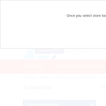
Once you select store loc
CATÁLOGO
UBICACIONES DE LAS TIENDAS
Catálogo
»
Motores
»
Sistemas de combustible
»
Lín
Lí
FILTRAR POR
Disponibilidad