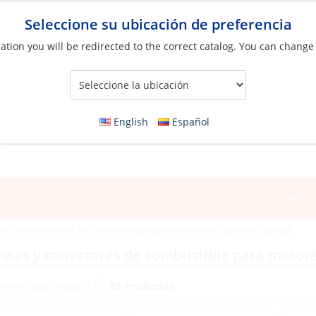
Seleccione su ubicación de preferencia
ation you will be redirected to the correct catalog. You can change
Your Store:
English
Español
NOTICIAS
eas y conectores de combustible para motores fuera de borda
neas y conectores de combustible para motore
83 Productos