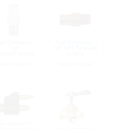
uel Connector,
Fuel Connector,
1/4″
1/4″ NPT Tankside
issan/Tohatsu
to Male
le Barb Chrome
edido Especial
Plated Brass
Pedido Especial
uel Connector,