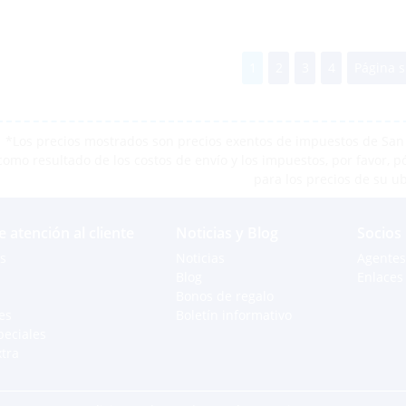
1
2
3
4
Página s
*Los precios mostrados son precios exentos de impuestos de San M
como resultado de los costos de envío y los impuestos, por favor, 
para los precios de su u
e atención al cliente
Noticias y Blog
Socios
s
Noticias
Agentes
Blog
Enlaces 
Bonos de regalo
es
Boletín informativo
peciales
xtra