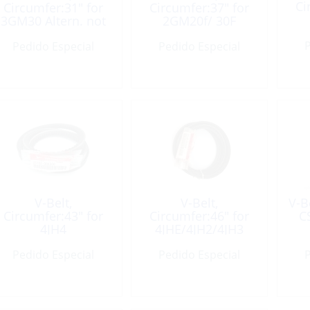
Ci
Circumfer:31″ for
Circumfer:37″ for
3GM30 Altern. not
2GM20f/ 30F
30F
P
Pedido Especial
Pedido Especial
V-Belt,
V-Belt,
V-B
Circumfer:43″ for
Circumfer:46″ for
C
4JH4
4JHE/4JH2/4JH3
Pedido Especial
Pedido Especial
P