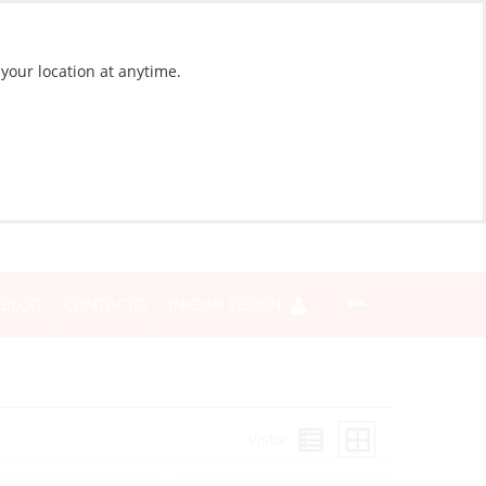
 your location at anytime.
BLOG
CONTACTO
INICIAR SESIÓN
Vista: