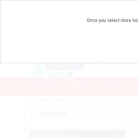
Once you select store loc
CATÁLOGO
UBICACIONES DE LAS TIENDAS
Catálogo
»
Motores
»
Piezas y accesorios para motor
Ci
FILTRAR POR
Disponibilidad