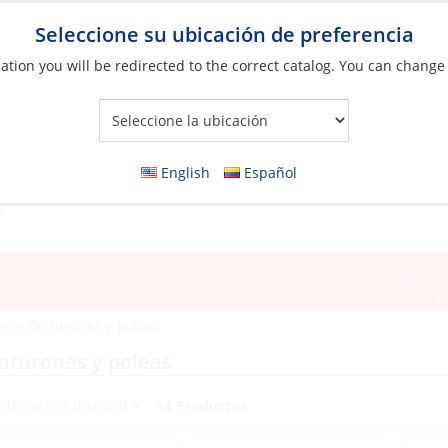
Seleccione su ubicación de preferencia
ation you will be redirected to the correct catalog. You can change
Your Store:
English
Español
NOTICIAS
es
»
Cinturones y poleas
nturones y poleas
14 Productos