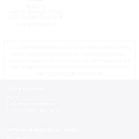
Battery
Switch+Charge Relay,
65A 12/24V Mini Add
A Battery Kit
Pedido Especial
*Los precios mostrados son precios exentos de impuestos
de San Martín, los precios de las tiendas pueden variar
como resultado de los costos de envío y los impuestos, por
favor, póngase en contacto con una tienda cerca de usted
para los precios de su ubicación
Sobre nosotros
Perfil
Lo que representamos
Oportunidades de trabajo
Servicio de atención al cliente
Contáctenos