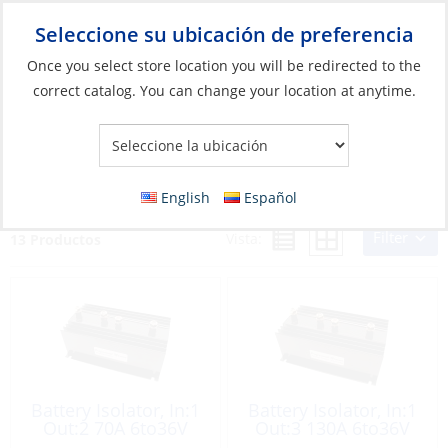
Seleccione su ubicación de preferencia
Your Store:
Once you select store location you will be redirected to the
correct catalog. You can change your location at anytime.
Catálogo
»
Eléctricos
»
Gestión de energía
»
Relés de carga y
aislantes
Relés de carga y aislantes
English
Español
Filter
Vista:
13 Productos
Battery Isolator, In:1
Battery Isolator, In:1
Out:2 70A 6to36V
Out:3 130A 6to36V