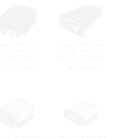
verter, PROwatt
Inverter, PROwatt
SW 600
SW 700i
V/600W/110VAC
12V/700W/230VAC
Sinewave
Sinewave
edido Especial
Pedido Especial