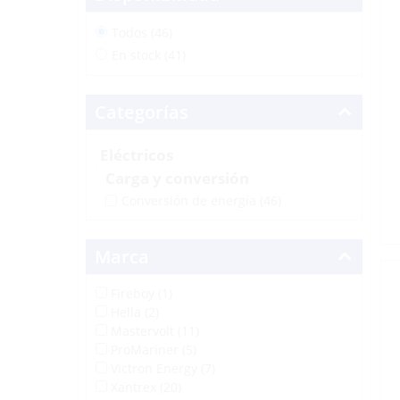
Todos (46)
En stock (41)
Categorías
Eléctricos
Carga y conversión
Conversión de energía
(46)
Marca
Fireboy (1)
Hella (2)
Mastervolt (11)
ProMariner (5)
Victron Energy (7)
Xantrex (20)