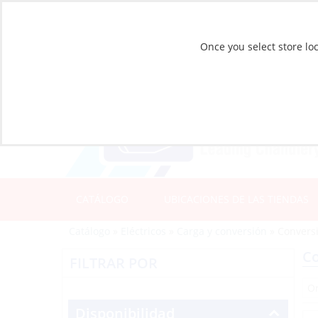
Once you select store loc
CATÁLOGO
UBICACIONES DE LAS TIENDAS
Catálogo
»
Eléctricos
»
Carga y conversión
»
Convers
Co
FILTRAR POR
Disponibilidad