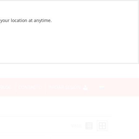
 your location at anytime.
BLOG
CONTACTO
INICIAR SESIÓN
Vista: