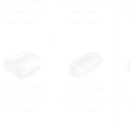
Inverter, PROwatt
Inverter, TruePower
Inv
SW2000
12V/115Vac/1200W
12V/2000w/110VAC
ModifSine
1
Sinewave
Pedido Especial
Pedido Especial
P
Inverter, TruePower
Inverter, XPower
In
Plus PS 12V 115VAC
500msw
1000W Pure Sine
12V/220VAC/500W-
12
Wave
Rohs
Pedido Especial
Pedido Especial
P