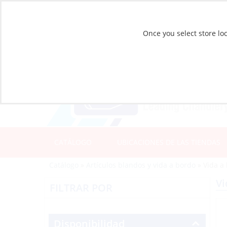
Once you select store loc
CATÁLOGO
UBICACIONES DE LAS TIENDAS
Catálogo
»
Artículos blandos y vida a bordo
»
Vida a
Vi
FILTRAR POR
Disponibilidad