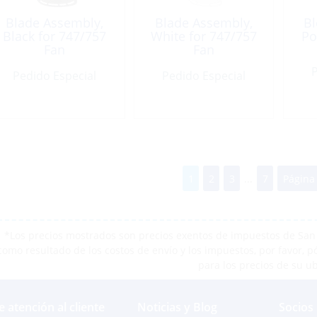
Blade Assembly,
Blade Assembly,
Bl
Black for 747/757
White for 747/757
Po
Fan
Fan
P
Pedido Especial
Pedido Especial
1
2
3
...
7
Página 
*Los precios mostrados son precios exentos de impuestos de San M
como resultado de los costos de envío y los impuestos, por favor, 
para los precios de su u
e atención al cliente
Noticias y Blog
Socios