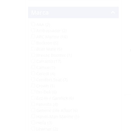
Marca
AAA (2)
Ambassador (2)
ARC Marine (16)
Beckson (5)
Boat Mate (5)
Breeze Booster (1)
Caframo (17)
Camco (1)
Ceredi (4)
Comfort Seat (7)
Crown (1)
Dri-Dek (6)
Eez-In / Garelick (6)
Fanelite (4)
Generic Life Afloat (6)
Handi-Man Marine (1)
Hella (3)
Lewmar (2)