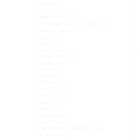
Lezap (1)
Marine Business (6)
Marine East (1)
Marine Sports Manufacturing (3)
Marine Town (3)
Marpac (1)
Moeller (1)
Nuova Rade (8)
Ocean Tamer (12)
Osculati (8)
Philmore (2)
Plastimo (4)
PSP Tapes (1)
Sea-Dog (2)
Sea Choice (2)
Seaflo (1)
Sealand (2)
Sea Sense (5)
Seattle Sport (2)
Star Brite International, Inc. (2)
Taco Metals (2)