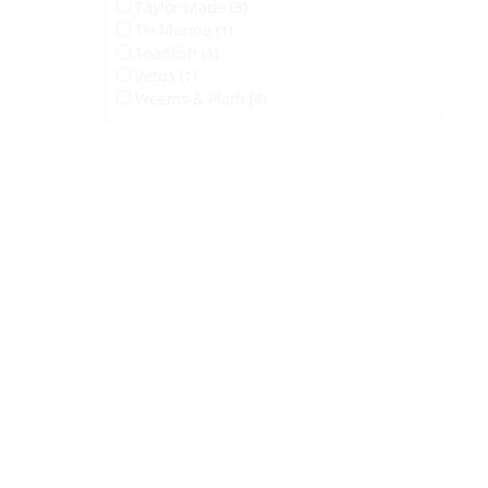
Taylor Made (3)
TH Marine (1)
Toadfish (1)
Vetus (1)
Weems & Plath (4)