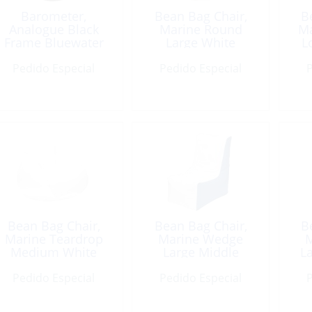
Barometer,
Bean Bag Chair,
B
Analogue Black
Marine Round
Ma
Frame Bluewater
Large White
L
Pedido Especial
Pedido Especial
P
Bean Bag Chair,
Bean Bag Chair,
B
Marine Teardrop
Marine Wedge
M
Medium White
Large Middle
L
White/Blue Sides
Pedido Especial
Pedido Especial
P