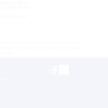
olyester Mesh
th Snaps Small
edido Especial
artín, los precios de las tiendas pueden variar
póngase en contacto con una tienda cerca de usted
bicación
útiles