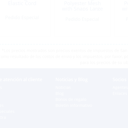
Elastic Cord
Polyester Mesh
P
with Snaps Large
wi
Pedido Especial
Pedido Especial
P
*Los precios mostrados son precios exentos de impuestos de San M
como resultado de los costos de envío y los impuestos, por favor, 
para los precios de su u
e atención al cliente
Noticias y Blog
Socios
s
Noticias
Agentes
Blog
Enlaces 
Bonos de regalo
es
Boletín informativo
peciales
xtra