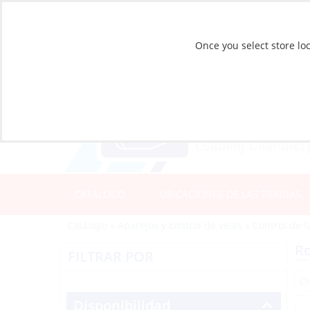
Once you select store loc
CATÁLOGO
UBICACIONES DE LAS TIENDAS
Catálogo
»
Aparejos y control de velas
»
Control de l
Ro
FILTRAR POR
Disponibilidad