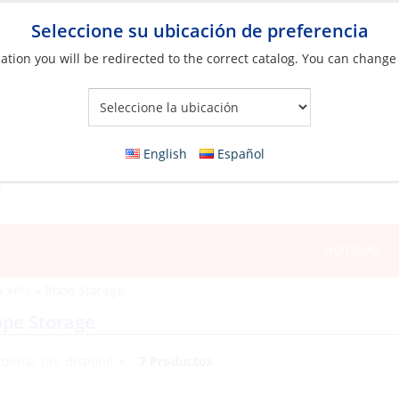
Seleccione su ubicación de preferencia
ation you will be redirected to the correct catalog. You can change
Your Store:
English
Español
NOTICIAS
a Vela
»
Rope Storage
pe Storage
7 Productos