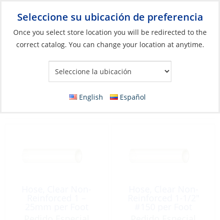
Seleccione su ubicación de preferencia
Your Store:
Once you select store location you will be redirected to the
correct catalog. You can change your location at anytime.
Catálogo
»
Plomería
»
Manguera
»
PVC transparente
PVC transparente
English
Español
Filter
Vista:
38 Productos
Hose, Clear Non-
Hose, Clear Non-
Reinforced 1 –
Reinforced 1-1/2″
25mm per Foot
#150 per Foot
Pedido Especial
Pedido Especial