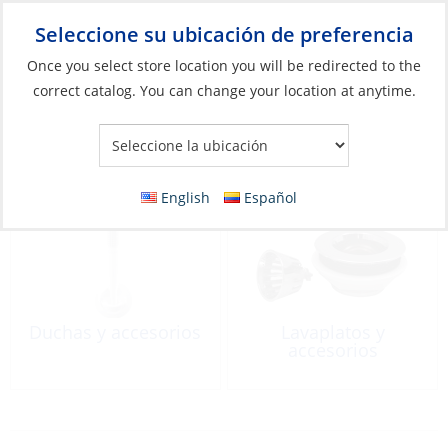
Seleccione su ubicación de preferencia
Your Store:
Once you select store location you will be redirected to the
correct catalog. You can change your location at anytime.
Catálogo
»
Plomería
»
Cocina y Cabina
Cocina y Cabina
English
Español
Duchas y accesorios
Lavaplatos y
accesorios