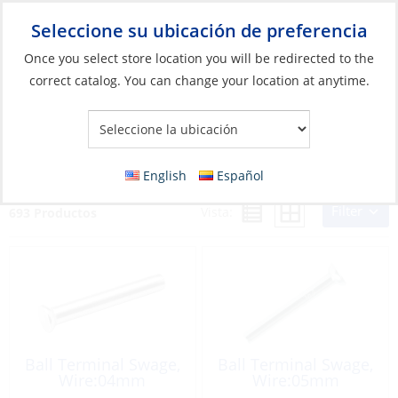
Seleccione su ubicación de preferencia
Your Store:
Once you select store location you will be redirected to the
correct catalog. You can change your location at anytime.
Catálogo
»
Pesca
»
Anzuelos y accesorios para terminales
»
Aparejo
Aparejo
English
Español
Filter
Vista:
693 Productos
Ball Terminal Swage,
Ball Terminal Swage,
Wire:04mm
Wire:05mm