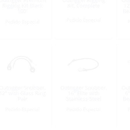
Outrigger Premium
Outrigger Rigging
Out
Rigging Kit Black
Kit, Complete
12
100′
Be
Pedido Especial
Pedido Especial
P
Outrigger Snubber,
Outrigger Snubber,
Out
12″ with Glass Ring
16″ Elite with
6″
Pair
Stainless Steel
Be
Snap
Pedido Especial
Pedido Especial
P