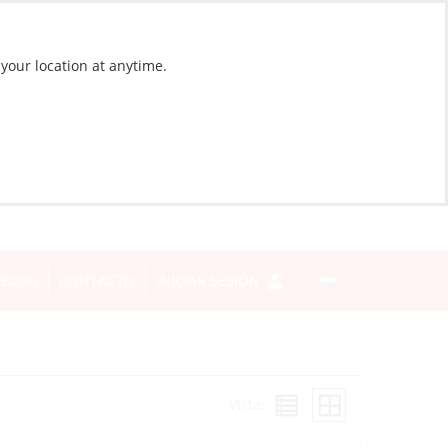
 your location at anytime.
BLOG
CONTACTO
INICIAR SESIÓN
Vista: