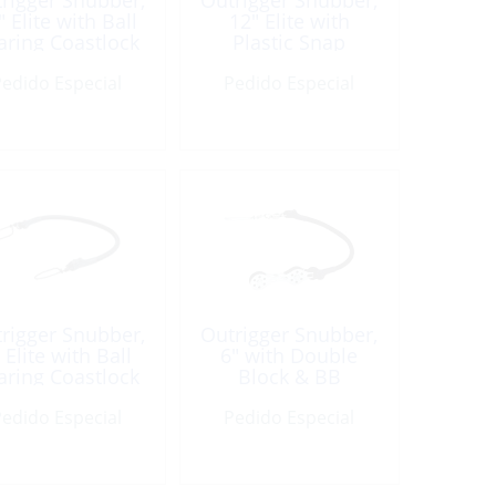
rigger Snubber,
Outrigger Snubber,
″ Elite with Ball
12″ Elite with
aring Coastlock
Plastic Snap
Swivel
edido Especial
Pedido Especial
rigger Snubber,
Outrigger Snubber,
 Elite with Ball
6″ with Double
aring Coastlock
Block & BB
Swivel
edido Especial
Pedido Especial