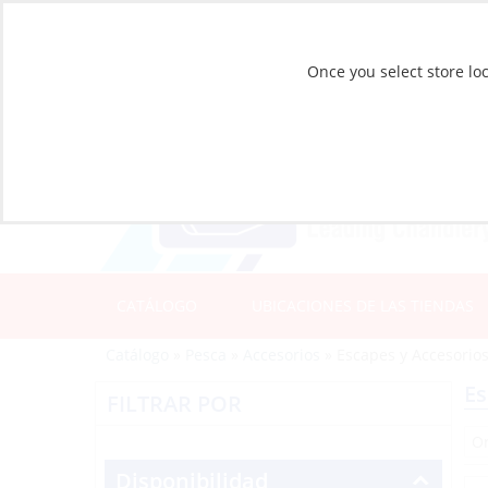
Once you select store loc
CATÁLOGO
UBICACIONES DE LAS TIENDAS
Catálogo
»
Pesca
»
Accesorios
»
Escapes y Accesorio
Es
FILTRAR POR
Disponibilidad