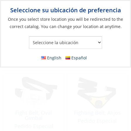
Seleccione su ubicación de preferencia
Your Store:
Once you select store location you will be redirected to the
correct catalog. You can change your location at anytime.
Catálogo
»
Pesca
»
Accesorios
»
Cinturones, arneses y guantes
Cinturones, arneses y guantes
English
Español
Filter
Vista:
30 Productos
Fight Belt, Oval
Fighting Belt, Alijos
Gimbal
Pedido Especial
Pedido Especial