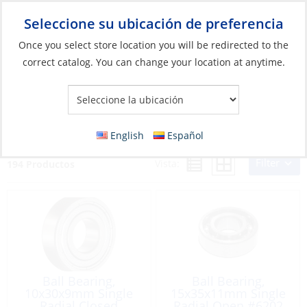
Seleccione su ubicación de preferencia
Your Store:
Once you select store location you will be redirected to the
correct catalog. You can change your location at anytime.
Catálogo
»
Motores
»
Piezas y accesorios para motores
»
Piezas
Yanmar
Piezas Yanmar
English
Español
Filter
Vista:
194 Productos
Ball Bearing,
Ball Bearing,
10x30x9mm Single
15x35x11mm Single
Radial Closed
Radial Open #6202