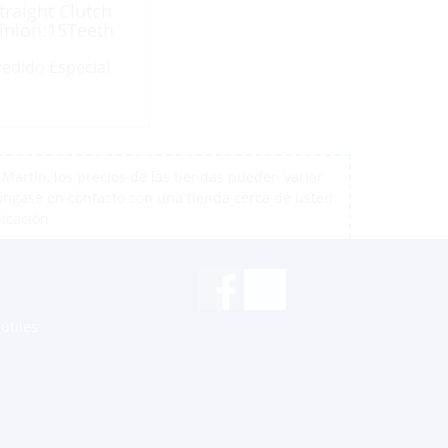
traight Clutch
inion:15Teeth
edido Especial
artín, los precios de las tiendas pueden variar
póngase en contacto con una tienda cerca de usted
bicación
útiles