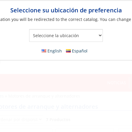
Seleccione su ubicación de preferencia
ation you will be redirected to the correct catalog. You can change
Your Store:
English
Español
NOTICIAS
es
»
Motores de arranque y alternadores
tores de arranque y alternadores
7 Productos