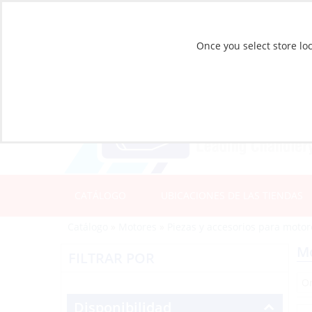
Once you select store loc
CATÁLOGO
UBICACIONES DE LAS TIENDAS
Catálogo
»
Motores
»
Piezas y accesorios para motor
Mo
FILTRAR POR
Disponibilidad