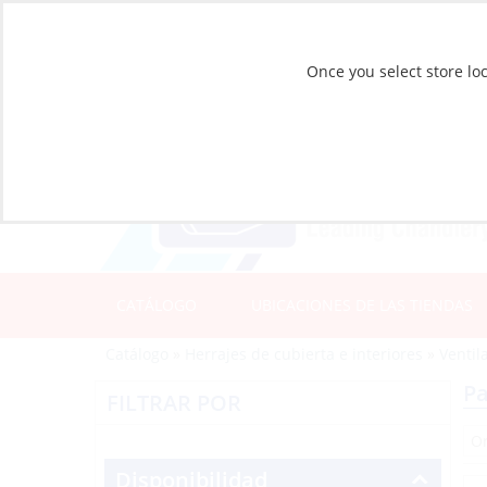
Once you select store loc
CATÁLOGO
UBICACIONES DE LAS TIENDAS
Catálogo
»
Herrajes de cubierta e interiores
»
Ventil
Pa
FILTRAR POR
Disponibilidad