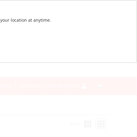
 your location at anytime.
BLOG
CONTACTO
INICIAR SESIÓN
Vista: