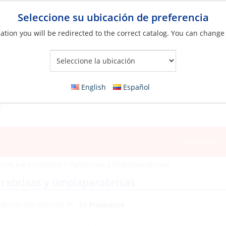
Seleccione su ubicación de preferencia
ation you will be redirected to the correct catalog. You can change
Your Store:
English
Español
NOTICIAS
rios para cubierta
»
Parabrisas y limpiaparabrisas
rabrisas y limpiaparabrisas
21 Productos