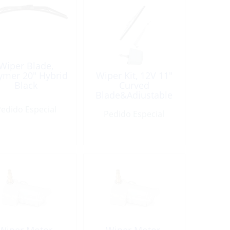
Wiper Blade,
ymer 20″ Hybrid
Wiper Kit, 12V 11″
Black
Curved
Blade&Adjustable
Arm 6.75to10.5″
edido Especial
Pedido Especial