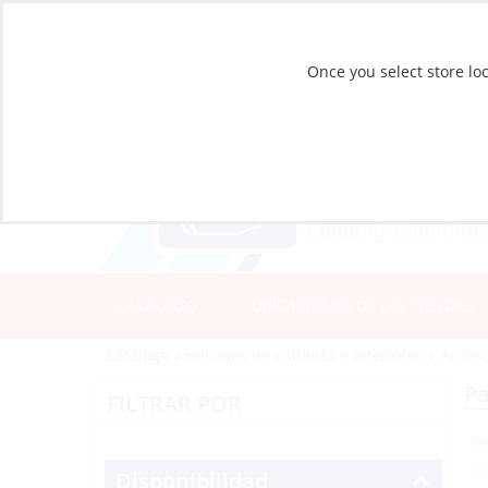
Once you select store loc
CATÁLOGO
UBICACIONES DE LAS TIENDAS
Catálogo
»
Herrajes de cubierta e interiores
»
Acceso
Pa
FILTRAR POR
Disponibilidad