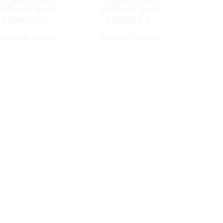
Wiper Motor,
Wiper Motor,
W/Proof Shaft
W/Proof Shaft
Length:1.5″
Length:2.5″
Rotation:80º
Rotation:80º
edido Especial
Pedido Especial