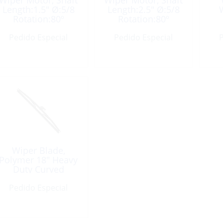
Wiper Motor, Shaft
Wiper Motor, Shaft
Length:1.5″ Ø:5/8
Length:2.5″ Ø:5/8
Rotation:80º
Rotation:80º
Pedido Especial
Pedido Especial
P
Wiper Blade,
Polymer 18″ Heavy
Duty Curved
Straight Black
Pedido Especial