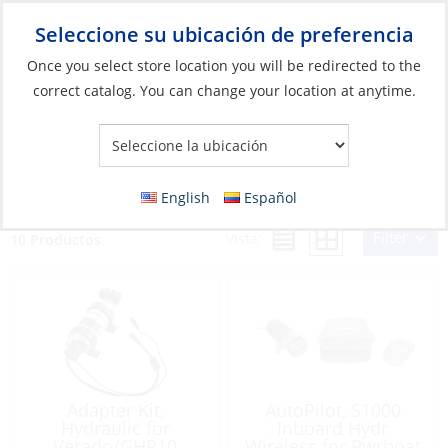
Seleccione su ubicación de preferencia
Your Store:
Once you select store location you will be redirected to the
correct catalog. You can change your location at anytime.
Catálogo
»
Electrónicos
»
Pilotos automáticos
»
Pilotos
automáticos
Pilotos automáticos
English
Español
Filter
Vista:
10 Productos
Adapter Kit,
AutoPilot, S1000
Hydraulic for
Inboard Hydr
Verado/GHP10
Wireless for Pwrboat