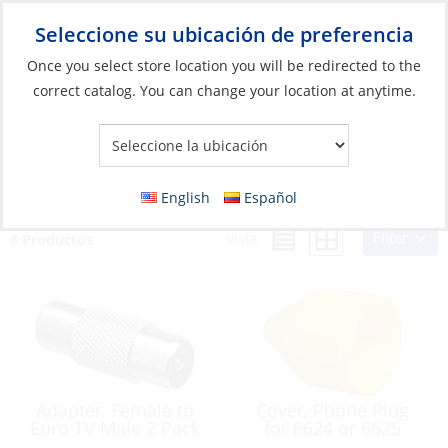
Seleccione su ubicación de preferencia
Your Store:
Once you select store location you will be redirected to the
correct catalog. You can change your location at anytime.
Catálogo
»
Electrónicos
»
Entretenimiento
»
Televisión y
Teléfono
Televisión y Teléfono
English
Español
Filter
Vista:
8 Productos
Adapter, Female to
Cover, Phone Plug
Euro TV Male 2 Pack
for 6624 or 6625