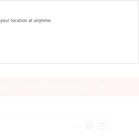
 your location at anytime.
BLOG
CONTACTO
INICIAR SESIÓN
Vista: