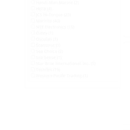
Handi-Man Marine (2)
Hella (4)
JCS Hi-Torque (23)
Marinco (40)
NTE Electronics (15)
Oatey (1)
Osculati (1)
Scanstrut (1)
Sea Choice (2)
Sea Sense (1)
Star Brite International, Inc. (5)
Techflex (19)
Western Pacific Trading (1)