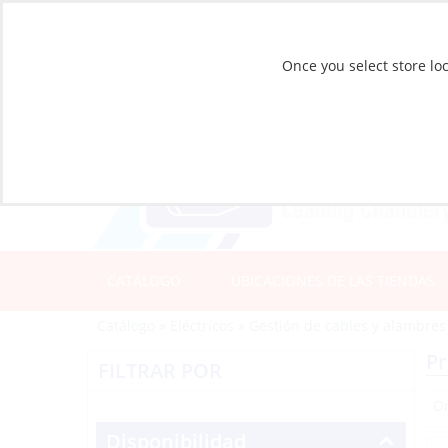
Once you select store loc
CATÁLOGO
UBICACIONES DE LAS TIENDAS
Catálogo
»
Eléctricos
»
Gestión de cables y alambres
Pr
FILTRAR POR
Disponibilidad