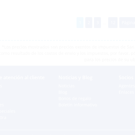
1
2
3
...
12
Página
*Los precios mostrados son precios exentos de impuestos de San M
como resultado de los costos de envío y los impuestos, por favor, 
para los precios de su u
e atención al cliente
Noticias y Blog
Socios
s
Noticias
Agentes
Blog
Enlaces 
Bonos de regalo
es
Boletín informativo
peciales
xtra