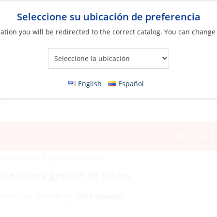
Seleccione su ubicación de preferencia
ation you will be redirected to the correct catalog. You can change
Your Store:
English
Español
NOTICIAS
»
Protección y gestión de cables
otección y gestión de cables
270 Productos