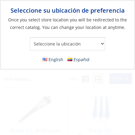
Seleccione su ubicación de preferencia
Your Store:
Once you select store location you will be redirected to the
correct catalog. You can change your location at anytime.
Catálogo
»
Eléctricos
»
Carga y conversión
»
Piezas y accesorios
para generadores eólicos
Piezas y accesorios para generadores
English
Español
eólicos
Filter
Vista:
19 Productos
Blade Kit, AirBreeze
Blade Kit,