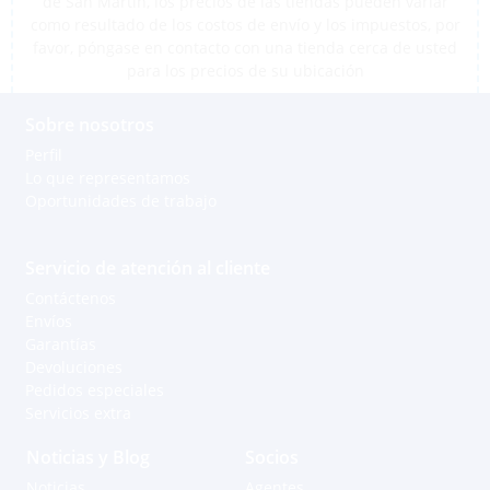
de San Martín, los precios de las tiendas pueden variar
como resultado de los costos de envío y los impuestos, por
favor, póngase en contacto con una tienda cerca de usted
para los precios de su ubicación
Sobre nosotros
Perfil
Lo que representamos
Oportunidades de trabajo
Servicio de atención al cliente
Contáctenos
Envíos
Garantías
Devoluciones
Pedidos especiales
Servicios extra
Noticias y Blog
Socios
Noticias
Agentes