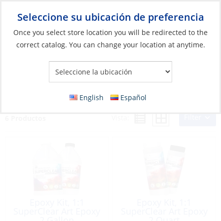
Seleccione su ubicación de preferencia
Your Store:
Once you select store location you will be redirected to the
correct catalog. You can change your location at anytime.
Catálogo
»
Construcción y mantenimiento de barcos
»
Resin
»
Art & Coatings
Art & Coatings
English
Español
Filter
Vista:
6 Productos
Epoxy Kit, 1:1
Epoxy Kit, 1:1
SuperClear Art Epoxy
SuperClear Art Epoxy
2 Gallon
2 Quart