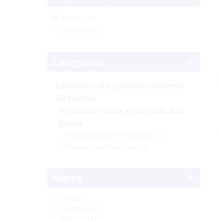
Todos (76)
En stock (73)
Categorías
Construcción y mantenimiento
de barcos
Productos para el cuidado del
barco
Herramientas de limpieza
(7)
Pulido y abrillantado
(76)
Marca
3M (31)
ArmorAll (2)
Autosol (11)