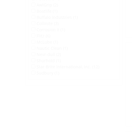
AwlGrip (2)
Boatlife (1)
Buffalo Industries (1)
Collinite (3)
Corrosion X (1)
Flitz (6)
McLube (1)
Nautic Clean (1)
Nevr-dull (2)
Shurhold (1)
Star Brite International, Inc. (12)
Sudbury (1)