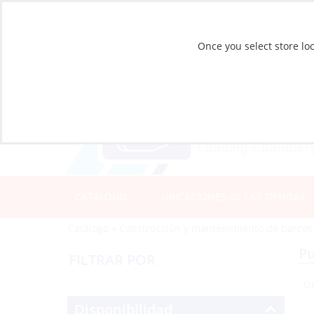
Once you select store loc
CATÁLOGO
UBICACIONES DE LAS TIENDAS
Catálogo
»
Construcción y mantenimiento de barcos
Pu
FILTRAR POR
Disponibilidad