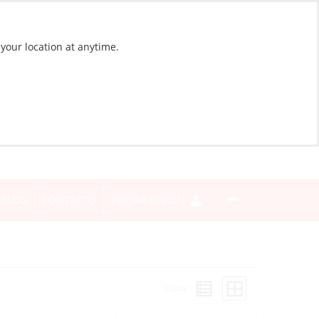
 your location at anytime.
BLOG
CONTACTO
INICIAR SESIÓN
Vista: