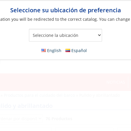
Seleccione su ubicación de preferencia
ation you will be redirected to the correct catalog. You can change
Your Store:
English
Español
NOTICIAS
»
Productos para el cuidado del barco
»
Pulido y abrillantado
lido y abrillantado
76 Productos