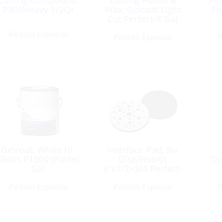
Cutting Compound,
Cutting Polish &
Fin
P800Heavy 1/2Qt
Wax, Gelcoat Light
Fi
Cut Perfect-It Gal
Pedido Especial
Pedido Especial
P
Gelcoat, White Hi-
Interface Pad, for
Gloss P1000 (Paste)
Disc/Hookit
Dy
Gal
6″x1/2×3/4 Perfect-
It
Pedido Especial
Pedido Especial
P