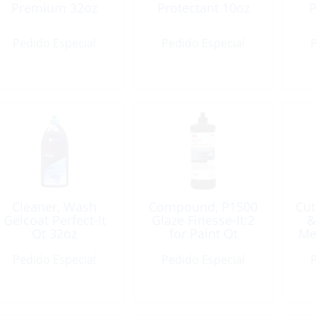
Premium 32oz
Protectant 10oz
P
Pedido Especial
Pedido Especial
P
Cleaner, Wash
Compound, P1500
Cu
Gelcoat Perfect-It
Glaze Finesse-It:2
&
Qt 32oz
for Paint Qt
Me
Pedido Especial
Pedido Especial
P