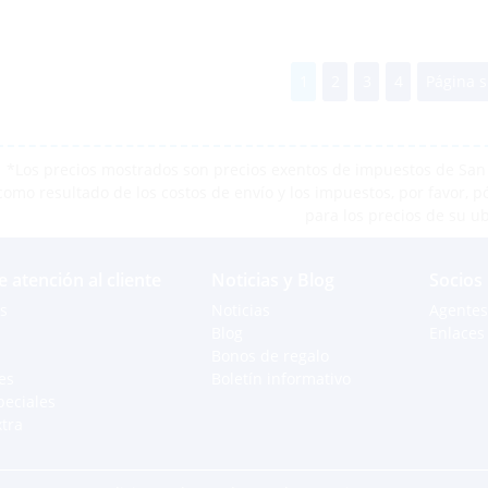
1
2
3
4
Página s
*Los precios mostrados son precios exentos de impuestos de San M
como resultado de los costos de envío y los impuestos, por favor, 
para los precios de su u
e atención al cliente
Noticias y Blog
Socios
s
Noticias
Agentes
Blog
Enlaces 
Bonos de regalo
es
Boletín informativo
peciales
xtra