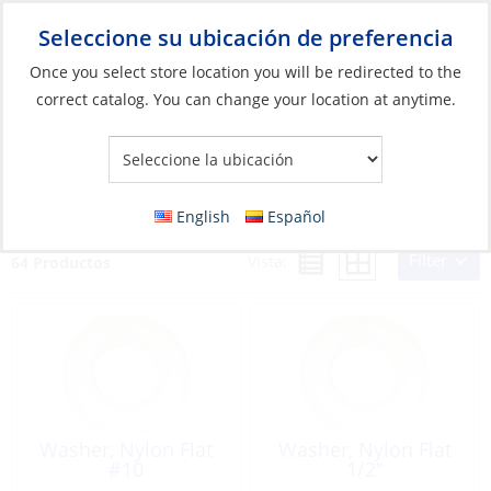
Seleccione su ubicación de preferencia
Your Store:
Once you select store location you will be redirected to the
correct catalog. You can change your location at anytime.
Catálogo
»
Construcción y mantenimiento de barcos
»
Elementos de fijación
»
Arandelas para tornillos imperiales
Arandelas para tornillos imperiales
English
Español
Filter
Vista:
64 Productos
Washer, Nylon Flat
Washer, Nylon Flat
#10
1/2″