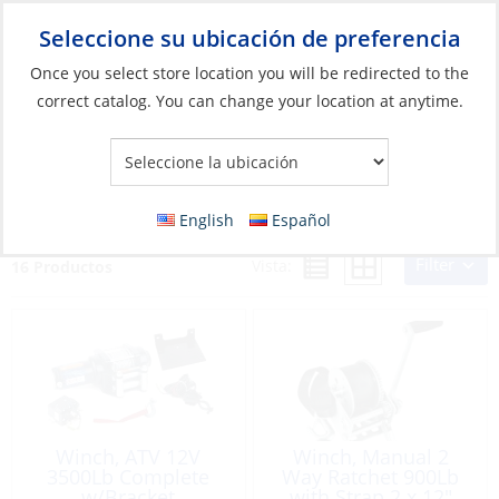
Seleccione su ubicación de preferencia
Your Store:
Once you select store location you will be redirected to the
correct catalog. You can change your location at anytime.
Catálogo
»
Barcos y deportes acuáticos
»
Remolques y
almacenamiento
»
Piezas de remolque
»
Boats & Watersports
Boats & Watersports
English
Español
Filter
Vista:
16 Productos
Winch, ATV 12V
Winch, Manual 2
3500Lb Complete
Way Ratchet 900Lb
w/Bracket
with Strap 2 x 12″