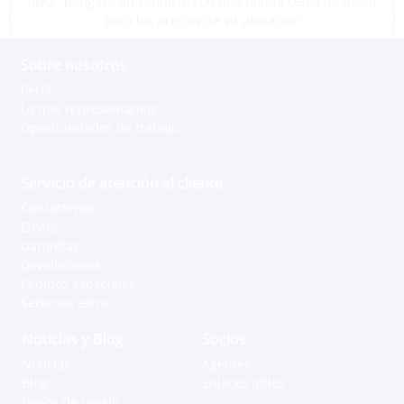
favor, póngase en contacto con una tienda cerca de usted
para los precios de su ubicación
Sobre nosotros
Perfil
Lo que representamos
Oportunidades de trabajo
Servicio de atención al cliente
Contáctenos
Envíos
Garantías
Devoluciones
Pedidos especiales
Servicios extra
Noticias y Blog
Socios
Noticias
Agentes
Blog
Enlaces útiles
Bonos de regalo