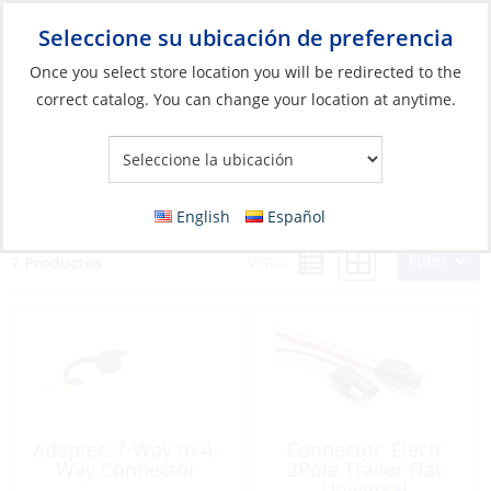
Seleccione su ubicación de preferencia
Your Store:
Once you select store location you will be redirected to the
correct catalog. You can change your location at anytime.
Catálogo
»
Barcos y deportes acuáticos
»
Remolques y
almacenamiento
»
Piezas de remolque
»
Boats & Watersports
Boats & Watersports
English
Español
Filter
Vista:
7 Productos
Adapter, 7-Way to 4-
Connector, Electr
Way Connector
2Pole Trailer Flat
Universal