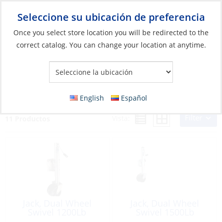
Seleccione su ubicación de preferencia
Your Store:
Once you select store location you will be redirected to the
correct catalog. You can change your location at anytime.
Catálogo
»
Barcos y deportes acuáticos
»
Remolques y
almacenamiento
»
Piezas de remolque
»
Boats & Watersports
Boats & Watersports
English
Español
Filter
Vista:
11 Productos
Jack, Dual Wheel
Jack, Dual Wheel
Swivel 1200Lb
Swivel 1500Lb