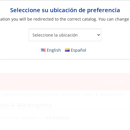
Seleccione su ubicación de preferencia
ation you will be redirected to the correct catalog. You can change
Your Store:
English
Español
NOTICIAS
 y almacenamiento
»
Piezas de remolque
»
Boats & Watersports
ats & Watersports
9 Productos