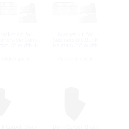
racket Kit, for
Bracket Kit, for
bmersible Bunk
Submersible Bunk
ght:10″ Width 4-
Height:6.25″ Width
/8″ Galvanize 2
5″ Galvanize
Pack
edido Especial
Pedido Especial
k Carpet, Black
Bunk Carpet, Black