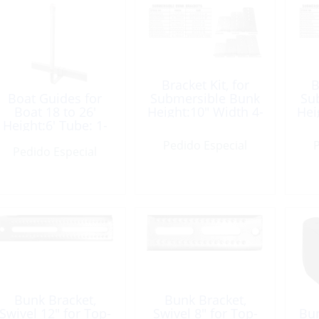
Bracket Kit, for
B
Boat Guides for
Submersible Bunk
Su
Boat 18 to 26′
Height:10″ Width 4-
Hei
Height:6′ Tube: 1-
7/8″ Aluminum 2
7
1/2″
Pack
Pedido Especial
P
Pedido Especial
Bunk Bracket,
Bunk Bracket,
Swivel 12″ for Top-
Swivel 8″ for Top-
Bun