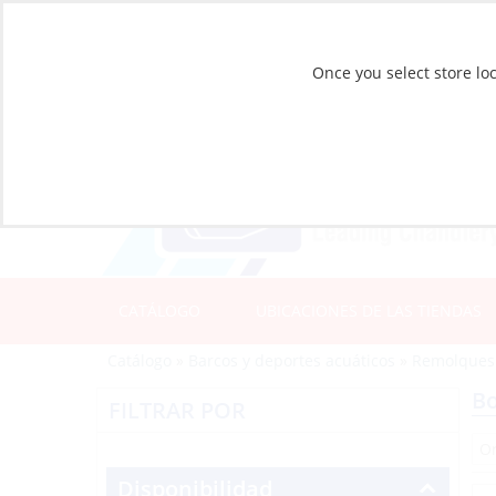
Once you select store loc
CATÁLOGO
UBICACIONES DE LAS TIENDAS
Catálogo
»
Barcos y deportes acuáticos
»
Remolques
Bo
FILTRAR POR
Disponibilidad