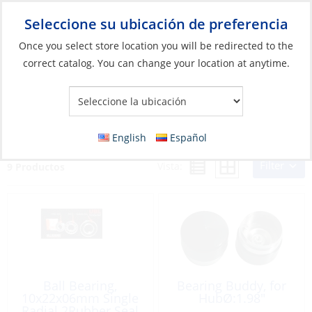
Seleccione su ubicación de preferencia
Your Store:
Once you select store location you will be redirected to the
correct catalog. You can change your location at anytime.
Catálogo
»
Barcos y deportes acuáticos
»
Remolques y
almacenamiento
»
Piezas de remolque
»
Boats & Watersports
Boats & Watersports
English
Español
Filter
Vista:
9 Productos
Ball Bearing,
Bearing Buddy, for
10x22x06mm Single
HubØ:1.98″
Radial 2Rubber Seal