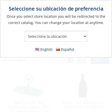
Seleccione su ubicación de preferencia
Your Store:
Once you select store location you will be redirected to the
correct catalog. You can change your location at anytime.
Catálogo
»
Barcos y deportes acuáticos
»
Piezas y accesorios
para dinghies
»
Remos, paddles y accesorios
Remos, paddles y accesorios
English
Español
Filter
Vista:
48 Productos
Ball Screw, for
Blade, for Paddle for
Rowlock Socket PVC
TubeØ35mm Black
Overturnable Grey