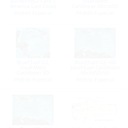
SD/MicroSD Card S
SouthWest
America East Coast
Caribbean MicroSD
HUS031R
Pedido Especial
Pedido Especial
BlueChart G2,
BlueChart G3, HD
SouthWest
SouthEast Caribbean
Caribbean SD
MicroSD/SD
VUS031R
HXU030R
Pedido Especial
Pedido Especial