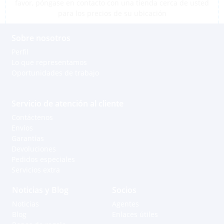
favor, póngase en contacto con una tienda cerca de usted
para los precios de su ubicación
Sobre nosotros
Perfil
Lo que representamos
Oportunidades de trabajo
Servicio de atención al cliente
Contáctenos
Envíos
Garantías
Devoluciones
Pedidos especiales
Servicios extra
Noticias y Blog
Socios
Noticias
Agentes
Blog
Enlaces útiles