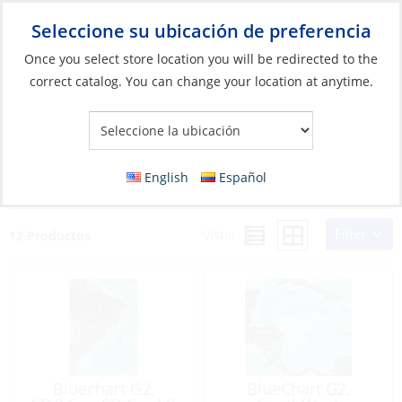
Seleccione su ubicación de preferencia
Your Store:
Once you select store location you will be redirected to the
correct catalog. You can change your location at anytime.
Catálogo
»
Banderas, Publicaciones y Navegación
»
Cartas
Náuticas
»
Cartas de navegación electrónicas y software
Cartas de navegación electrónicas y
English
Español
software
Filter
Vista:
12 Productos
Bluechart G2,
BlueChart G2,