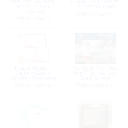
BlueChart G3, Vision
C-Map, South Pacific
HD SouthEast
Islands SD Card
Caribbean
Pedido Especial
MicroSD/SD
Pedido Especial
VUS030R
Digital Charts –
Maptech Chart Kit,
Eastern Caribb
Reg:7 Florida East
Meridian Chartware
Coast & Keys
Pedido Especial
Pedido Especial