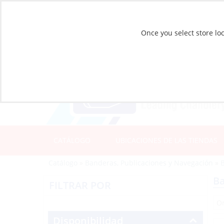
Once you select store loc
CATÁLOGO
UBICACIONES DE LAS TIENDAS
Catálogo
»
Banderas, Publicaciones y Navegación
»
Ba
FILTRAR POR
Disponibilidad