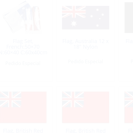
Flag Set,
Flag, Australia 12 x
Fl
French:50×70
18″ Nylon
N:60×40 C:60x40cm
3 Piece
Pedido Especial
P
Pedido Especial
Flag, British Red
Flag, British Red
Fl