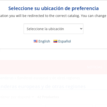
Seleccione su ubicación de preferencia
ation you will be redirected to the correct catalog. You can change
Your Store:
English
Español
NOTICIAS
Banderas
»
Banderas europeas y de otras regiones
nderas europeas y de otras regiones
42 Productos