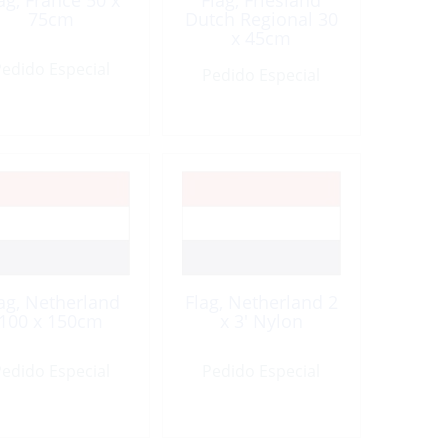
ag, France 50 x
Flag, Friesland
75cm
Dutch Regional 30
x 45cm
edido Especial
Pedido Especial
ag, Netherland
Flag, Netherland 2
100 x 150cm
x 3′ Nylon
edido Especial
Pedido Especial