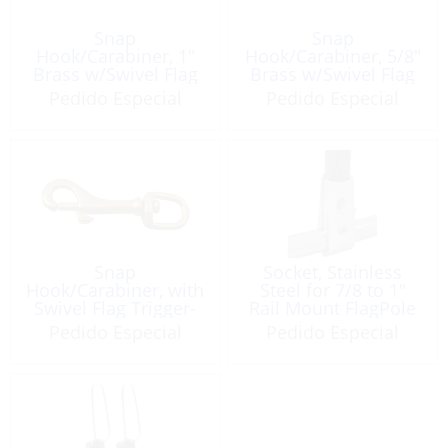
Snap
Snap
Hook/Carabiner, 1″
Hook/Carabiner, 5/8″
Brass w/Swivel Flag
Brass w/Swivel Flag
Trigger-Lock
Trigger-Lock
Pedido Especial
Pedido Especial
Snap
Socket, Stainless
Hook/Carabiner, with
Steel for 7/8 to 1″
Swivel Flag Trigger-
Rail Mount FlagPole
Lock 3/8″ Brass
Ø:25mm
Pedido Especial
Pedido Especial