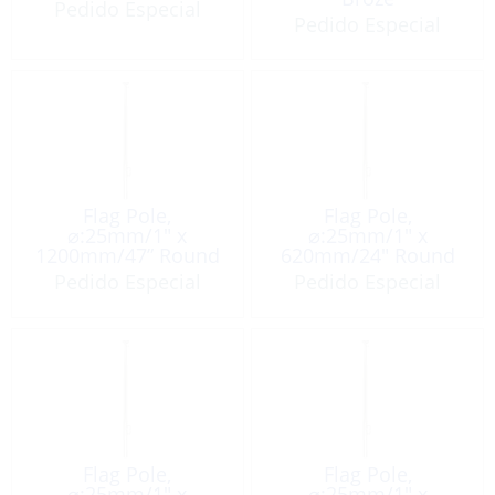
Pedido Especial
Pedido Especial
Flag Pole,
Flag Pole,
⌀:25mm/1″ x
⌀:25mm/1″ x
1200mm/47” Round
620mm/24″ Round
Top Stainless Steel
Top Stainless Steel
Pedido Especial
Pedido Especial
316
316
Flag Pole,
Flag Pole,
⌀:25mm/1″ x
⌀:25mm/1″ x