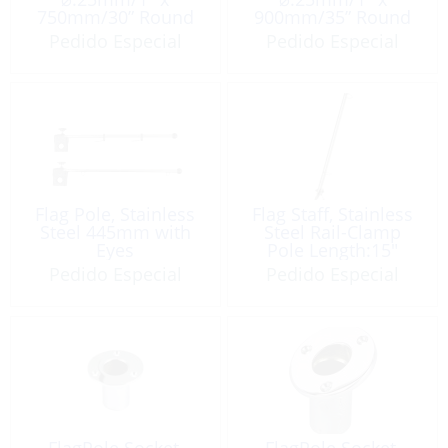
750mm/30” Round
900mm/35” Round
Top Stainless Steel
Top Stainless Steel
Pedido Especial
Pedido Especial
316
316
Flag Pole, Stainless
Flag Staff, Stainless
Steel 445mm with
Steel Rail-Clamp
Eyes
Pole Length:15″
Pedido Especial
Pedido Especial
FlagPole Socket,
FlagPole Socket,