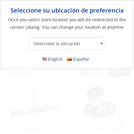
Seleccione su ubicación de preferencia
Your Store:
Once you select store location you will be redirected to the
correct catalog. You can change your location at anytime.
Catálogo
»
Banderas, Publicaciones y Navegación
»
Banderas
»
Accesorios para banderas
Accesorios para banderas
English
Español
Filter
Vista:
21 Productos
Flag Pole Holder, 1″
Flag Pole Socket, 1-
Base
1/4″ Chrome Plated
Broze