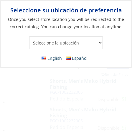
Seleccione su ubicación de preferencia
Your Store:
Once you select store location you will be redirected to the
correct catalog. You can change your location at anytime.
English
Español
Filter
Vista:
134 Productos
Reiniciar Filtros
Shorts, Men’s Mako Hybrid
Fishing
PGC/1002232005
Pedido Especial
Sí
Disponible:
Shorts, Men’s Mako Hybrid
Fishing
PGC/1002232005
Pedido Especial
Sí
Disponible: