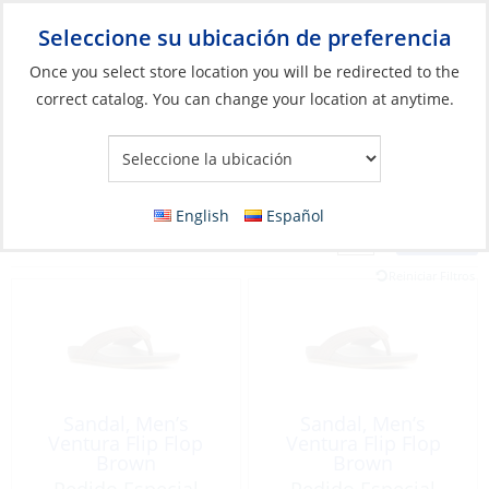
Seleccione su ubicación de preferencia
Your Store:
Once you select store location you will be redirected to the
correct catalog. You can change your location at anytime.
English
Español
Filter
Vista:
88 Productos
Reiniciar Filtros
Sandal, Men’s
Sandal, Men’s
Ventura Flip Flop
Ventura Flip Flop
Brown
Brown
Pedido Especial
Pedido Especial