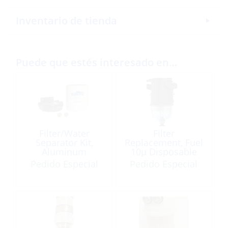
Inventario de tienda
Puede que estés interesado en…
Filter/Water
Filter
Separator Kit,
Replacement, Fuel
Aluminum
10µ Disposable
Port:1/4″
SNAPP Black
Pedido Especial
Pedido Especial