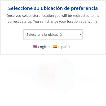
Seleccione su ubicación de preferencia
Your Store:
Once you select store location you will be redirected to the
correct catalog. You can change your location at anytime.
Catálogo
»
Motores
»
Mantenimiento del motor
»
Filtros
Fuel Filter, Universal Inline:1/4″ Hose: 5/16″
English
Español