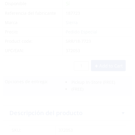
Sí
Disponible
Referencia del fabricante
187723
Marca
Sierra
Precio:
Pedido Especial
Product code:
SRR/18-7723
UPC/EAN:
372053
Add to Cart
Opciones de entrega:
Pickup In-Store
(FREE)
(FREE)
Descripción del producto
SKU:
372053