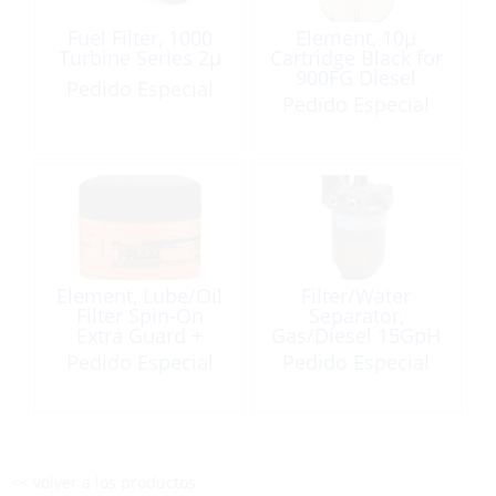
Fuel Filter, 1000
Element, 10µ
Turbine Series 2µ
Cartridge Black for
900FG Diesel
Pedido Especial
Pedido Especial
Element, Lube/Oil
Filter/Water
Filter Spin-On
Separator,
Extra Guard +
Gas/Diesel 15GpH
SureGrip
with 10µ-Element
Pedido Especial
Pedido Especial
<< volver a los productos