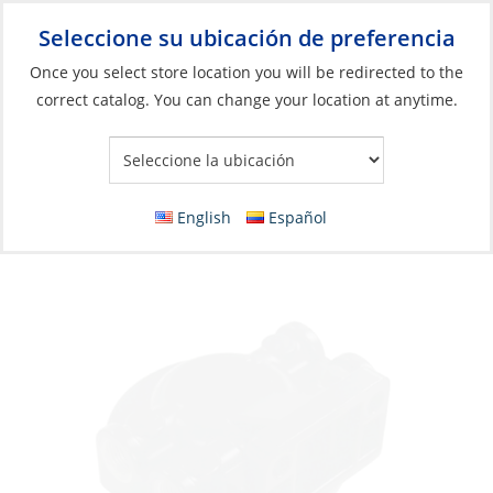
Seleccione su ubicación de preferencia
Your Store:
Once you select store location you will be redirected to the
correct catalog. You can change your location at anytime.
Catálogo
»
Motores
»
Mantenimiento del motor
»
Filtros
Filter Kit, Fuel/Water Separator Aluminum
Tall 3/8Npt
English
Español