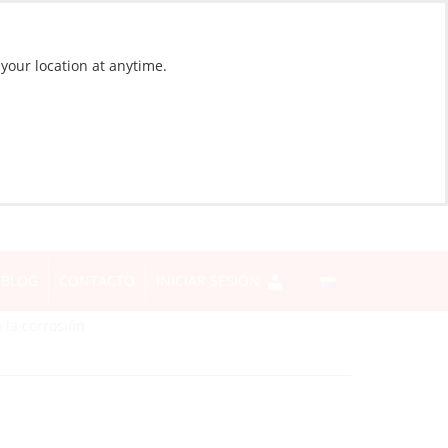
 your location at anytime.
BLOG
CONTACTO
INICIAR SESIÓN
 la corrosión