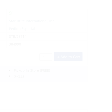
Sí
Star Brite International, Inc.
Pedido Especial
STB/28714
384990
Add to Cart
Pickup In-Store
(FREE)
(FREE)