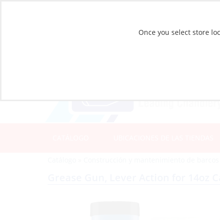
Once you select store loc
CATÁLOGO
UBICACIONES DE LAS TIENDAS
Catálogo
»
Construcción y mantenimiento de barcos
Grease Gun, Lever Action for 14oz C