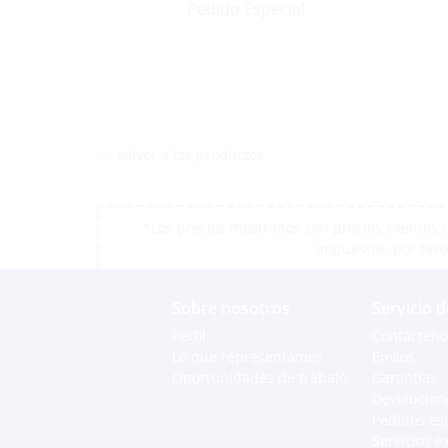
Pedido Especial
<< volver a los productos
*Los precios mostrados son precios exentos d
impuestos, por favo
Sobre nosotros
Servicio d
Perfil
Contácteno
Lo que representamos
Envíos
Oportunidades de trabajo
Garantías
Devolucion
Pedidos es
Servicios e