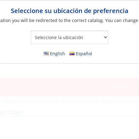
Seleccione su ubicación de preferencia
ation you will be redirected to the correct catalog. You can change
Your Store:
English
Español
NOTICIAS
»
Productos para el cuidado del barco
»
Grasas y protección contra
artridge