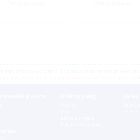
Pedido Especial
Pedido Especial
e impuestos de San Martín, los precios de las tiendas pueden varia
r, póngase en contacto con una tienda cerca de usted para los pre
e atención al cliente
Noticias y Blog
Socios
s
Noticias
Agentes
Blog
Enlaces 
Bonos de regalo
es
Boletín informativo
peciales
xtra