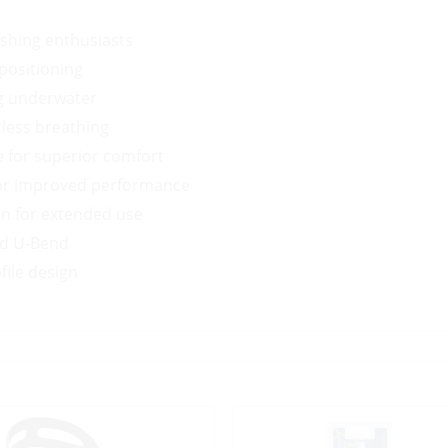
ishing enthusiasts
 positioning
g underwater
less breathing
e for superior comfort
for improved performance
on for extended use
ded U-Bend
file design