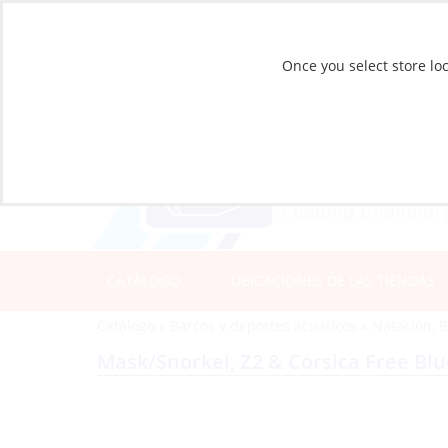
Once you select store loc
CATÁLOGO
UBICACIONES DE LAS TIENDAS
Catálogo
»
Barcos y deportes acuáticos
»
Natación, 
Mask/Snorkel, Z2 & Corsica Free Bl