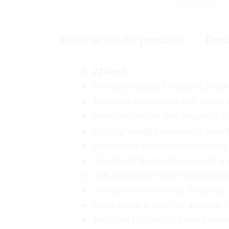
Descripción del producto
Desc
Z2 Mask
Frameless design for a sleek, mode
Expansive field of view with distorti
Premium silicone skirt ensures a snu
Ultra-lightweight and easy to pack f
Low-volume mask for effortless equ
Durable tempered glass lens for e
Soft, ergonomic fit for extended di
Versatile for snorkeling, freediving
Quick-adjust buckles for a secure, 
Designed by Cressi, a trusted name