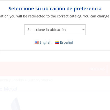
Seleccione su ubicación de preferencia
ation you will be redirected to the correct catalog. You can change
Your Store:
English
Español
NOTICIAS
Buceo y Snorkel
»
Buceo y snorkel
ue Metal