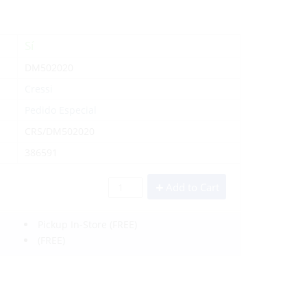
Sí
DM502020
Cressi
Pedido Especial
CRS/DM502020
386591
Add to Cart
Pickup In-Store
(FREE)
(FREE)