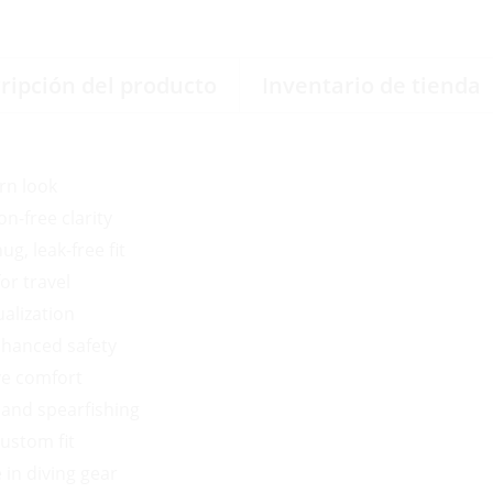
ripción del producto
Inventario de tienda
rn look
on-free clarity
g, leak-free fit
or travel
alization
nhanced safety
ve comfort
, and spearfishing
custom fit
 in diving gear