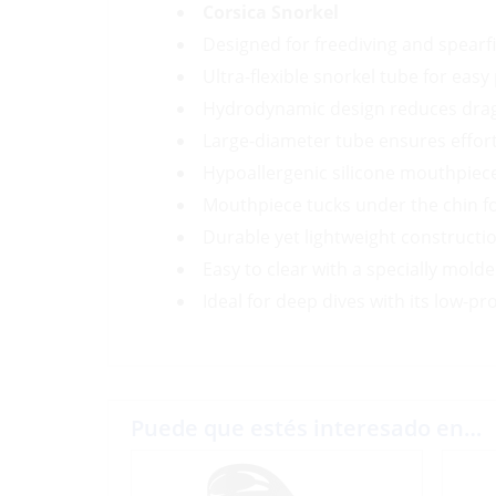
Corsica Snorkel
Designed for freediving and spearf
Ultra-flexible snorkel tube for easy
Hydrodynamic design reduces dra
Large-diameter tube ensures effort
Hypoallergenic silicone mouthpiec
Mouthpiece tucks under the chin 
Durable yet lightweight constructi
Easy to clear with a specially mol
Ideal for deep dives with its low-pro
Puede que estés interesado en…