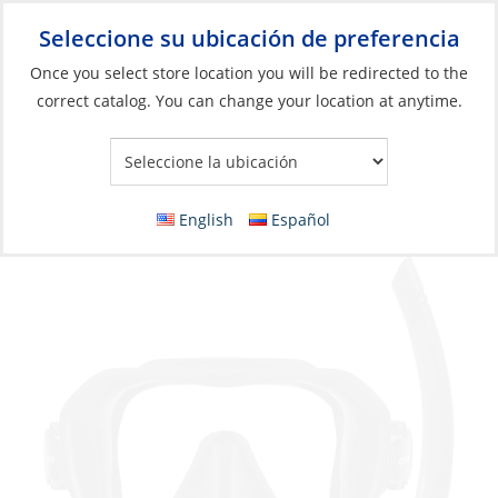
Seleccione su ubicación de preferencia
Your Store:
Once you select store location you will be redirected to the
correct catalog. You can change your location at anytime.
Catálogo
»
Barcos y deportes acuáticos
»
Natación, Buceo y
Snorkel
»
Buceo y snorkel
Mask/Snorkel, Z2 & Corsica Free Black
English
Español