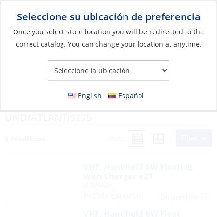
Seleccione su ubicación de preferencia
Your Store:
Once you select store location you will be redirected to the
correct catalog. You can change your location at anytime.
Resultados de la búsqueda para:
ico/
English
Español
ICO/M25-31USA ICO/M37 STD/HX210
UND/ATLANTIS275
Filter
Vista:
3 Productos
VHF, Handheld 6W Floating
with Charger v21
ICO/M37
Pedido Especial
Sí
Disponible:
VHF, Handheld 6W Float