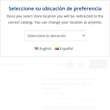
Seleccione su ubicación de preferencia
Your Store:
Once you select store location you will be redirected to the
correct catalog. You can change your location at anytime.
Resultados de la búsqueda para:
RACE
English
Español
TIMER
Filter
Vista:
3 Productos
Oven, Stainless Steel Face
noGrill Build-In Perigord
Standard
ENO/873370011001
Pedido Especial
Sí
Disponible:
Fan, Cabin Sirocco Gimbal