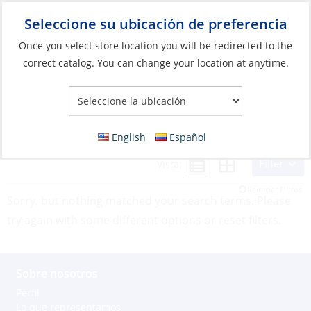
Seleccione su ubicación de preferencia
Your Store:
Once you select store location you will be redirected to the
correct catalog. You can change your location at anytime.
English
Español
Filter
Vista:
Reiniciar Filtros
Sorry, but nothing matched your search terms. Please
try again with some different options or
reset filters
.
Sobre nosotros
Perfil
Lo que representamos