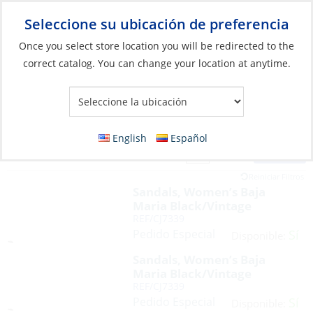
Seleccione su ubicación de preferencia
Your Store:
Once you select store location you will be redirected to the
correct catalog. You can change your location at anytime.
English
Español
Filter
Vista:
6 Productos
Reiniciar Filtros
Sandals, Women’s Baja
Maria Black/Vintage
REF/CJ7339
Pedido Especial
Sí
Disponible:
Sandals, Women’s Baja
Maria Black/Vintage
REF/CJ7339
Pedido Especial
Sí
Disponible: