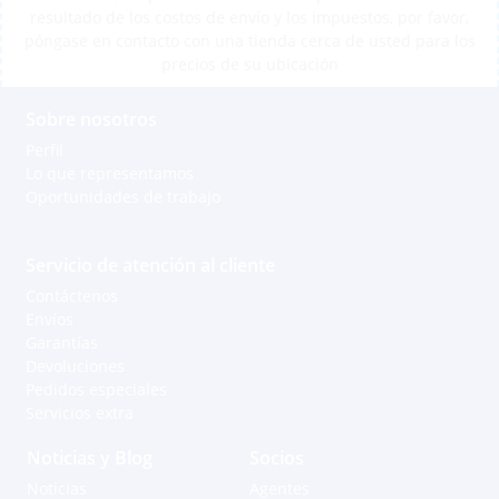
resultado de los costos de envío y los impuestos, por favor,
póngase en contacto con una tienda cerca de usted para los
precios de su ubicación
Sobre nosotros
Perfil
Lo que representamos
Oportunidades de trabajo
Servicio de atención al cliente
Contáctenos
Envíos
Garantías
Devoluciones
Pedidos especiales
Servicios extra
Noticias y Blog
Socios
Noticias
Agentes